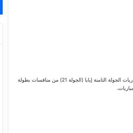
دارت بعد ظهر اليوم السبت 19 أفريل 2025 مباريات الجولة الثامنة إيابا (الجولة 21) من منافسات بطولة