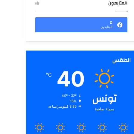
المتابعون
0
المتابعون
الطقس
40
℃
تونس
40º - 32º
16%
3.85 كيلومتر/ساعة
سماء صافية