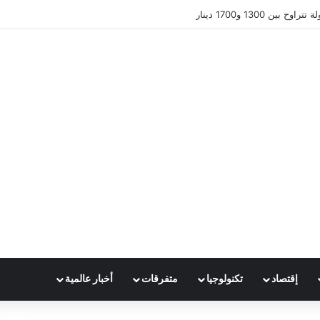
ين 1300 و1700 دينار
إقتصاد
تكنولوجيا
متفرقات
أخبار عالمية