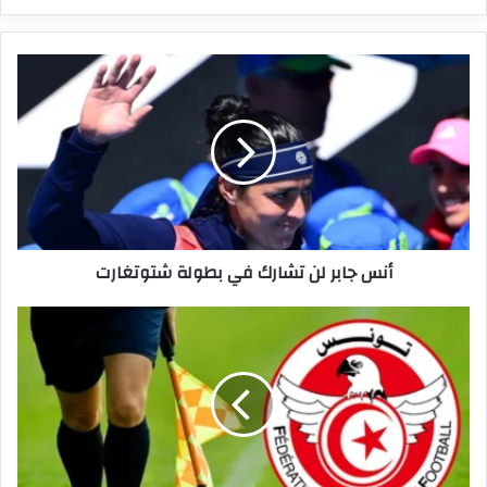
أنس
جابر
لن
تشارك
في
بطولة
شتوتغارت
أنس جابر لن تشارك في بطولة شتوتغارت
كلفة
استقدام
حكم
أجنبي
لإدارة
مباراة
في
البطولة