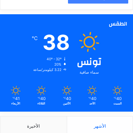
الطقس
38
℃
تونس
40º - 32º
20%
3.22 كيلومتر/ساعة
سماء صافية
41
40
40
40
40
℃
℃
℃
℃
℃
السبت
الأحد
الأثنين
الثلاثاء
الأربعاء
الأشهر
الأخيرة