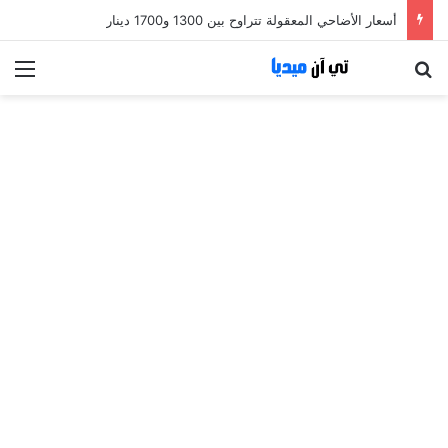
أسعار الأضاحي المعقولة تتراوح بين 1300 و1700 دينار
بحث عن
الق