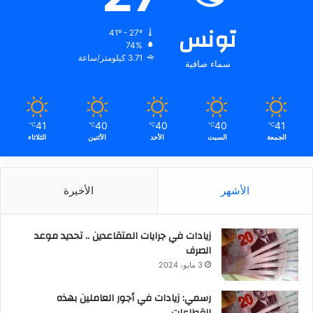
تونس
41º - 27º
74%
3.71 كيلومتر/ساعة
سماء صافية
41
40
40
40
41
℃
℃
℃
℃
℃
الجمعة
السبت
الأحد
الأثنين
الثلاثاء
الأشهر
الأخيرة
زيادات في جرايات المتقاعدين .. تحديد موعد
الصرف
3 مايو، 2024
رسمي: زيادات في أجور العاملين بهذه
القطاعات