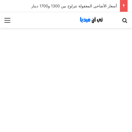
أسعار الأضاحي المعقولة تتراوح بين 1300 و1700 دينار
بحث عن
الق