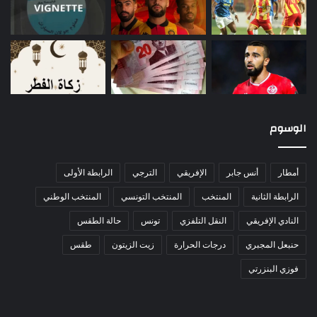
الوسوم
أمطار
أنس جابر
الإفريقي
الترجي
الرابطة الأولى
الرابطة الثانية
المنتخب
المنتخب التونسي
المنتخب الوطني
النادي الإفريقي
النقل التلفزي
تونس
حالة الطقس
حنبعل المجبري
درجات الحرارة
زيت الزيتون
طقس
فوزي البنزرتي