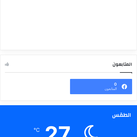
المتابعون
0
المتابعون
الطقس
27
℃