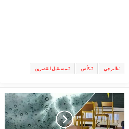
الترجي
كأس
مستقبل القصرين
توقف
الدروس
في
باجة
وسليانة
بسبب