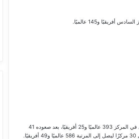
أفريقيًا و145 عالميًا.
كما سجّل الملعب التونسي تقدمًا لافتًا، حيث حلّ في المركز 393 عالميًا و25 أفريقيًا، بعد صعوده 41
ا.