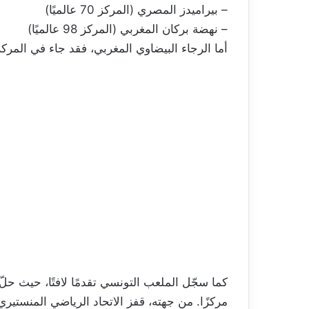
– بيراميدز المصري (المركز 70 عالميًا)
– نهضة بركان المغربي (المركز 98 عالميًا)
أما الرجاء البيضاوي المغربي، فقد جاء في المركز السادس 
مركزًا. من جهته، قفز الاتحاد الرياضي المنستيري 30 مركزًا ليصل إلى المرتبة 586 عالميًا و49 أفريقيً