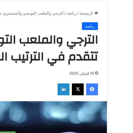
الرئيسية
/
رياضة
/
الترجي والملعب التونسي والمنستيري تتق
رياضة
الترجي والملعب الت
تتقدم في الترتيب ال
10 فبراير، 2025
فيسبوك
‫X
لينكدإن