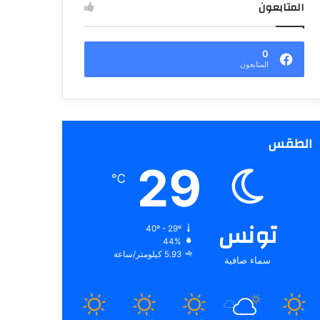
المتابعون
0
المتابعون
الطقس
29
℃
تونس
40º - 29º
44%
5.93 كيلومتر/ساعة
سماء صافية