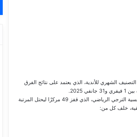
 التصنيف الشهري للأندية، الذي يعتمد على نتائج الفرق
وشهد التصنيف تحسّنًا ملحوظًا لممثل الكرة التونسية الترجي الرياضي، الذي قفز 49 مركزًا ليحتل المرتبة