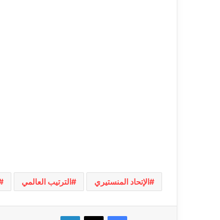
الإتحاد المنستيري
الترتيب العالمي
فيسبوك
‫X
لينكدإن