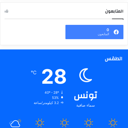
المتابعون
0
المتابعون
الطقس
28
℃
تونس
40º - 28º
53%
3.2 كيلومتر/ساعة
سماء صافية