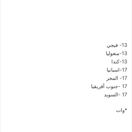
13- فيجي
13-منغوليا
13-كندا
17-اسبانيا
17- المجر
17 -جنوب أفريقيا
17 -السويد
*وات