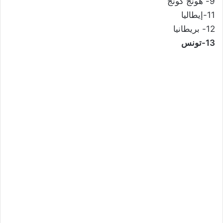
9- هونج كونج
11-إيطاليا
12- بريطانيا
13-تونس