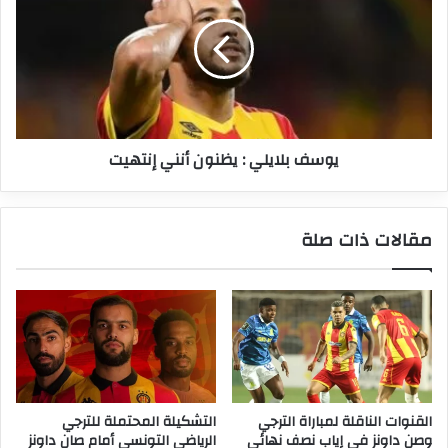
:
يظنون
أنني
إنتهيت
يوسف بلايلي : يظنون أنني إنتهيت
مقالات ذات صلة
القنوات الناقلة لمباراة الترجي
التشكيلة المحتملة للترجي
وصن داونز في إياب نصف نهائي
الرياضي التونسي أمام صان داونز