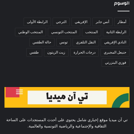
الوسوم
أمطار
أنس جابر
الإفريقي
الترجي
الرابطة الأولى
الرابطة الثانية
المنتخب
المنتخب التونسي
المنتخب الوطني
النادي الإفريقي
النقل التلفزي
تونس
حالة الطقس
حنبعل المجبري
درجات الحرارة
زيت الزيتون
طقس
فوزي البنزرتي
تي آن ميديا موقع إخباري شامل يحتوي على أحدث المستجدات على الساحة
الثقافية والإجتماعية والرياضية التونسية والعالمية.